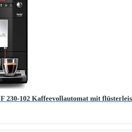
a F 230-102 Kaffeevollautomat mit flüsterl
isspanne:
49,00
69,00