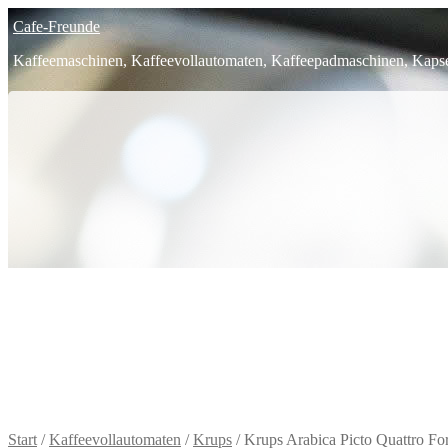
Zur
Zum
Cafe-Freunde
Navigation
Inhalt
springen
springen
Kaffeemaschinen, Kaffeevollautomaten, Kaffeepadmaschinen, Kaps
Start
/
Kaffeevollautomaten
/
Krups
/
Krups Arabica Picto Quattro Fo