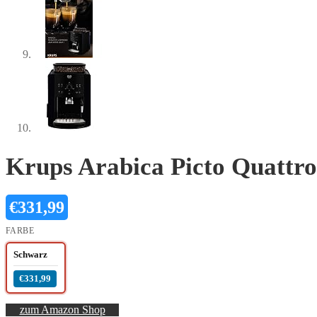
Krups Arabica Picto Quattro
€
331,99
FARBE
Schwarz
€331,99
zum Amazon Shop