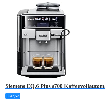
Siemens EQ.6 Plus s700 Kaffeevollautom
€
642,52