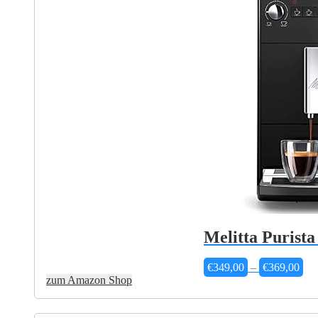
Melitta Purist
Pre
€
349,00
–
€
369,00
€3
zum Amazon Shop
bis
€3