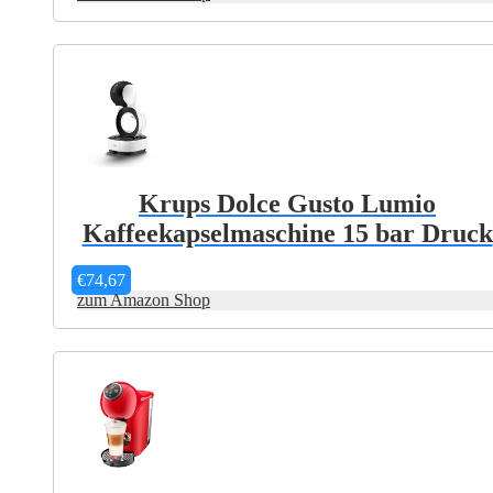
Dieses
Produkt
weist
mehrere
Varianten
auf.
Die
Optionen
können
auf
Krups Dolce Gusto Lumio
der
Kaffeekapselmaschine 15 bar Druck
Produktseite
gewählt
werden
€
74,67
zum Amazon Shop