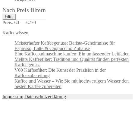
Nach Preis filtern
Min.
Max.
Filter
Preis
Preis
Preis:
€0
—
€770
Kaffeewissen
Meisterhafter Kaffeegenuss: Barista-Geheimnisse für
Espresso, Latte & Cappuccino Zuhause
Eine Kaffeepadmaschine kaufen: Ein umfassender Leitfaden
Melitta Kaffeefilter: Tradition und Qualität für den perfekten
Kaffeegenuss
V60 Kaffeefilter: Die Kunst der Präzision in der
Kaffeezubereitung
Kaffee und Wasser – Wie Sie mit hochwertigem Wasser den
besten Kaffee zubereiten
Impressum
Datenschutzerklärung