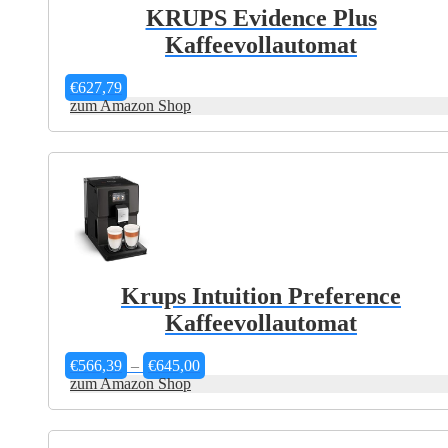
KRUPS Evidence Plus
Kaffeevollautomat
€
627,79
zum Amazon Shop
Krups Intuition Preference
Kaffeevollautomat
Preisspanne:
€
566,39
–
€
645,00
€566,39
zum Amazon Shop
bis
€645,00