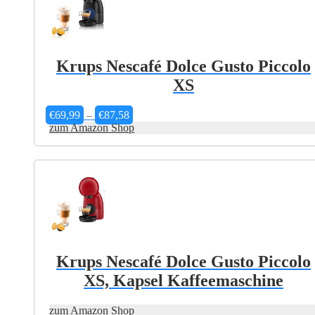
Krups Nescafé Dolce Gusto Piccolo
XS
Preisspanne:
€
69,99
–
€
87,58
€69,99
zum Amazon Shop
Dieses
bis
Produkt
€87,58
weist
mehrere
Varianten
auf.
Die
Optionen
können
auf
Krups Nescafé Dolce Gusto Piccolo
der
XS, Kapsel Kaffeemaschine
Produktseite
gewählt
werden
zum Amazon Shop