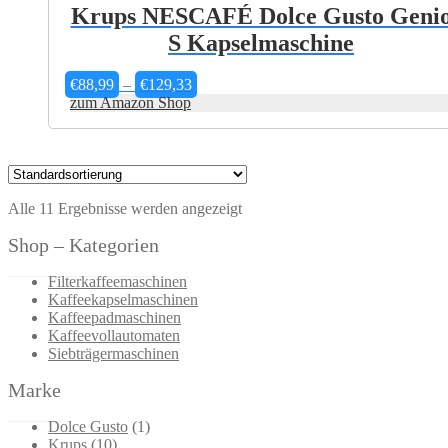
Krups NESCAFÉ Dolce Gusto Geni
S Kapselmaschine
Preisspanne:
€
88,99
–
€
129,33
€88,99
zum Amazon Shop
bis
€129,33
Alle 11 Ergebnisse werden angezeigt
Shop – Kategorien
Filterkaffeemaschinen
Kaffeekapselmaschinen
Kaffeepadmaschinen
Kaffeevollautomaten
Siebträgermaschinen
Marke
Dolce Gusto
(1)
Krups
(10)