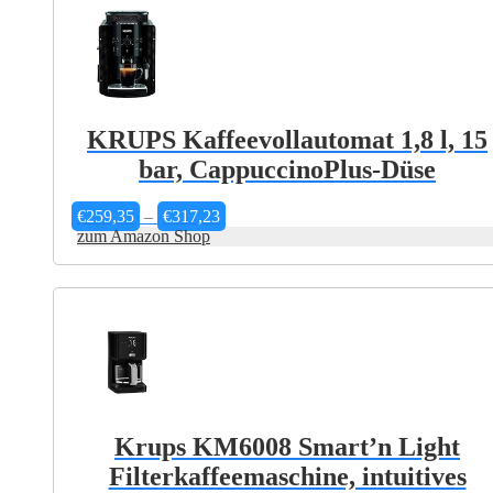
KRUPS Kaffeevollautomat 1,8 l, 15
bar, CappuccinoPlus-Düse
Preisspanne:
€
259,35
–
€
317,23
€259,35
zum Amazon Shop
bis
€317,23
Krups KM6008 Smart’n Light
Filterkaffeemaschine, intuitives