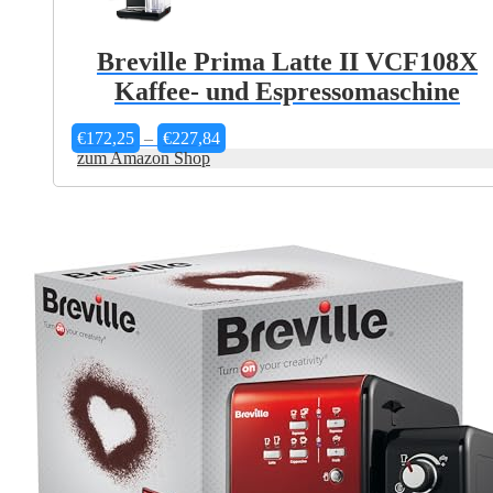
Breville Prima Latte II VCF108X
Kaffee- und Espressomaschine
Preisspanne:
€
172,25
–
€
227,84
€172,25
zum Amazon Shop
bis
€227,84