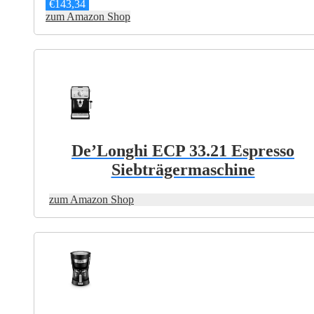
€
143,34
zum Amazon Shop
De’Longhi ECP 33.21 Espresso
Siebträgermaschine
zum Amazon Shop
Dieses
Produkt
weist
mehrere
Varianten
auf.
Die
Optionen
können