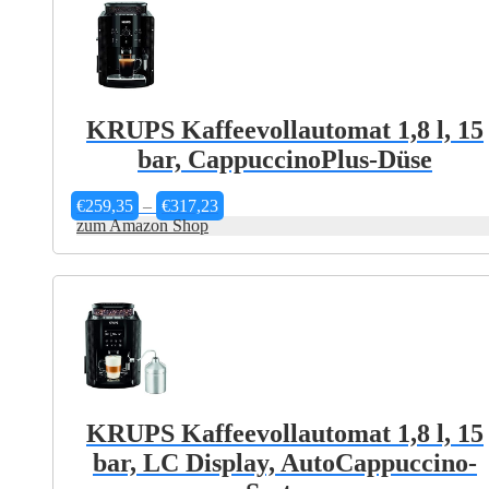
KRUPS Kaffeevollautomat 1,8 l, 15
bar, CappuccinoPlus-Düse
Preisspanne:
€
259,35
–
€
317,23
€259,35
zum Amazon Shop
bis
€317,23
KRUPS Kaffeevollautomat 1,8 l, 15
bar, LC Display, AutoCappuccino-