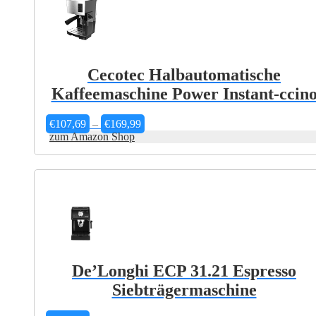
Cecotec Halbautomatische
Kaffeemaschine Power Instant-ccin
Preisspanne:
€
107,69
–
€
169,99
€107,69
zum Amazon Shop
bis
€169,99
De’Longhi ECP 31.21 Espresso
Siebträgermaschine