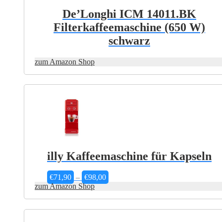
auf
De’Longhi ICM 14011.BK
der
Filterkaffeemaschine (650 W)
Produktseite
gewählt
schwarz
werden
zum Amazon Shop
Dieses
Produkt
weist
mehrere
Varianten
auf.
Die
Optionen
können
auf
illy Kaffeemaschine für Kapseln
der
Produktseite
Preisspanne:
gewählt
€
71,90
–
€
98,00
€71,90
werden
zum Amazon Shop
bis
€98,00