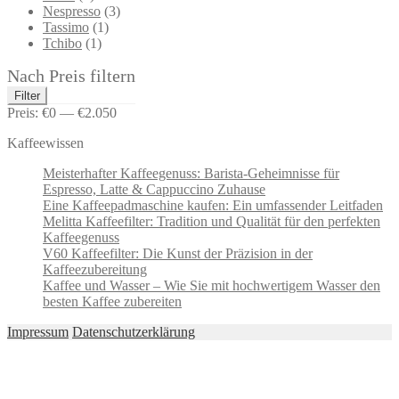
Nespresso
(3)
Tassimo
(1)
Tchibo
(1)
Nach Preis filtern
Min.
Max.
Filter
Preis
Preis
Preis:
€0
—
€2.050
Kaffeewissen
Meisterhafter Kaffeegenuss: Barista-Geheimnisse für
Espresso, Latte & Cappuccino Zuhause
Eine Kaffeepadmaschine kaufen: Ein umfassender Leitfaden
Melitta Kaffeefilter: Tradition und Qualität für den perfekten
Kaffeegenuss
V60 Kaffeefilter: Die Kunst der Präzision in der
Kaffeezubereitung
Kaffee und Wasser – Wie Sie mit hochwertigem Wasser den
besten Kaffee zubereiten
Impressum
Datenschutzerklärung