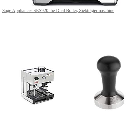
Sage Appliances SES920 the Dual Boiler, Siebträgermaschine