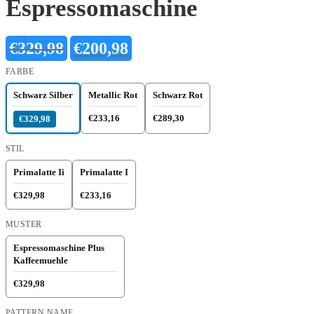
Espressomaschine
Ursprünglicher
Aktueller
€
329,98
€
200,98
Preis
Preis
war:
ist:
FARBE
€329,98
€200,98.
Schwarz Silber
Metallic Rot
Schwarz Rot
€233,16
€289,30
€329,98
STIL
Primalatte Ii
Primalatte I
€329,98
€233,16
MUSTER
Espressomaschine Plus
Kaffeemuehle
€329,98
PATTERN NAME