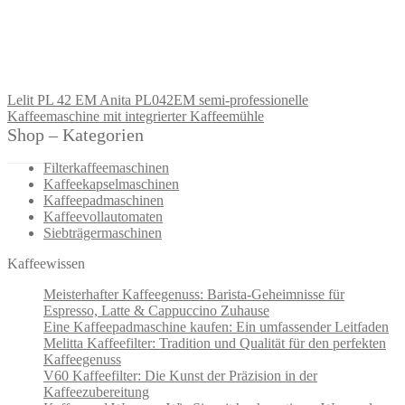
Lelit PL 42 EM Anita PL042EM semi-professionelle
Kaffeemaschine mit integrierter Kaffeemühle
Shop – Kategorien
Filterkaffeemaschinen
Kaffeekapselmaschinen
Kaffeepadmaschinen
Kaffeevollautomaten
Siebträgermaschinen
Kaffeewissen
Meisterhafter Kaffeegenuss: Barista-Geheimnisse für
Espresso, Latte & Cappuccino Zuhause
Eine Kaffeepadmaschine kaufen: Ein umfassender Leitfaden
Melitta Kaffeefilter: Tradition und Qualität für den perfekten
Kaffeegenuss
V60 Kaffeefilter: Die Kunst der Präzision in der
Kaffeezubereitung