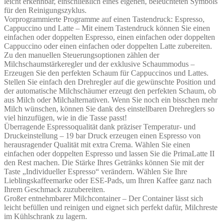
leicht erkennbar, einschließlich eines eigenen, beleuchteten Symbols
für den Reinigungszyklus.
Vorprogrammierte Programme auf einen Tastendruck: Espresso,
Cappuccino und Latte – Mit einem Tastendruck können Sie einen
einfachen oder doppelten Espresso, einen einfachen oder doppelten
Cappuccino oder einen einfachen oder doppelten Latte zubereiten.
Zu den manuellen Steuerungsoptionen zählen der
Milchschaumstärkeregler und der exklusive Schaummodus –
Erzeugen Sie den perfekten Schaum für Cappuccinos und Lattes.
Stellen Sie einfach den Drehregler auf die gewünschte Position und
der automatische Milchschäumer erzeugt den perfekten Schaum, ob
aus Milch oder Milchalternativen. Wenn Sie noch ein bisschen mehr
Milch wünschen, können Sie dank des einstellbaren Drehreglers so
viel hinzufügen, wie in die Tasse passt!
Überragende Espressoqualität dank präziser Temperatur- und
Druckeinstellung – 19 bar Druck erzeugen einen Espresso von
herausragender Qualität mit extra Crema. Wählen Sie einen
einfachen oder doppelten Espresso und lassen Sie die PrimaLatte II
den Rest machen. Die Stärke Ihres Getränks können Sie mit der
Taste „Individueller Espresso“ verändern. Wählen Sie Ihre
Lieblingskaffeemarke oder ESE-Pads, um Ihren Kaffee ganz nach
Ihrem Geschmack zuzubereiten.
Großer entnehmbarer Milchcontainer – Der Container lässt sich
leicht befüllen und reinigen und eignet sich perfekt dafür, Milchreste
im Kühlschrank zu lagern.