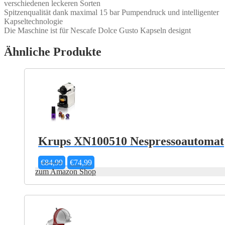
verschiedenen leckeren Sorten
Spitzenqualität dank maximal 15 bar Pumpendruck und intelligenter
Kapseltechnologie
Die Maschine ist für Nescafe Dolce Gusto Kapseln designt
Ähnliche Produkte
Krups XN100510 Nespressoautomat
Ursprünglicher
Aktueller
€
84,99
€
74,99
Preis
Preis
zum Amazon Shop
war:
ist:
€84,99
€74,99.