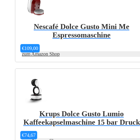
Nescafé Dolce Gusto Mini Me
Espressomaschine
€
109,00
zum Amazon Shop
Dieses
Produkt
weist
mehrere
Varianten
auf.
Die
Optionen
können
auf
Krups Dolce Gusto Lumio
der
Kaffeekapselmaschine 15 bar Druck
Produktseite
gewählt
werden
€
74,67