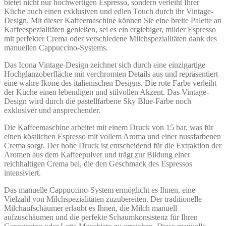
bietet nicht nur hochwertigen Espresso, sondern verleiht Ihrer
Küche auch einen exklusiven und edlen Touch durch ihr Vintage-
Design. Mit dieser Kaffeemaschine können Sie eine breite Palette an
Kaffeespezialitäten genießen, sei es ein ergiebiger, milder Espresso
mit perfekter Crema oder verschiedene Milchspezialitäten dank des
manuellen Cappuccino-Systems.
Das Icona Vintage-Design zeichnet sich durch eine einzigartige
Hochglanzoberfläche mit verchromten Details aus und repräsentiert
eine wahre Ikone des italienischen Designs. Die rote Farbe verleiht
der Küche einen lebendigen und stilvollen Akzent. Das Vintage-
Design wird durch die pastellfarbene Sky Blue-Farbe noch
exklusiver und ansprechender.
Die Kaffeemaschine arbeitet mit einem Druck von 15 bar, was für
einen köstlichen Espresso mit vollem Aroma und einer nussfarbenen
Crema sorgt. Der hohe Druck ist entscheidend für die Extraktion der
Aromen aus dem Kaffeepulver und trägt zur Bildung einer
reichhaltigen Crema bei, die den Geschmack des Espressos
intensiviert.
Das manuelle Cappuccino-System ermöglicht es Ihnen, eine
Vielzahl von Milchspezialitäten zuzubereiten. Der traditionelle
Milchaufschäumer erlaubt es Ihnen, die Milch manuell
aufzuschäumen und die perfekte Schaumkonsistenz für Ihren