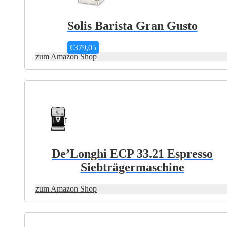
Solis Barista Gran Gusto
€
379,05
zum Amazon Shop
Dieses
Produkt
weist
mehrere
Varianten
auf.
Die
Optionen
können
auf
De’Longhi ECP 33.21 Espresso
der
Siebträgermaschine
Produktseite
gewählt
werden
zum Amazon Shop
Dieses
Produkt
weist
mehrere