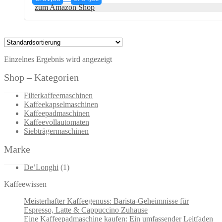
€731,38
zum Amazon Shop
bis
€784,80
Einzelnes Ergebnis wird angezeigt
Shop – Kategorien
Filterkaffeemaschinen
Kaffeekapselmaschinen
Kaffeepadmaschinen
Kaffeevollautomaten
Siebträgermaschinen
Marke
De’Longhi
(1)
Kaffeewissen
Meisterhafter Kaffeegenuss: Barista-Geheimnisse für
Espresso, Latte & Cappuccino Zuhause
Eine Kaffeepadmaschine kaufen: Ein umfassender Leitfaden