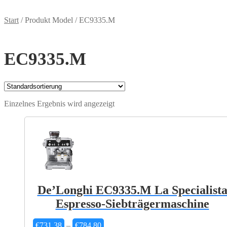
Start
/
Produkt Model
/
EC9335.M
EC9335.M
Einzelnes Ergebnis wird angezeigt
De’Longhi EC9335.M La Specialist
Espresso-Siebträgermaschine
Preisspanne:
€
731,38
–
€
784,80