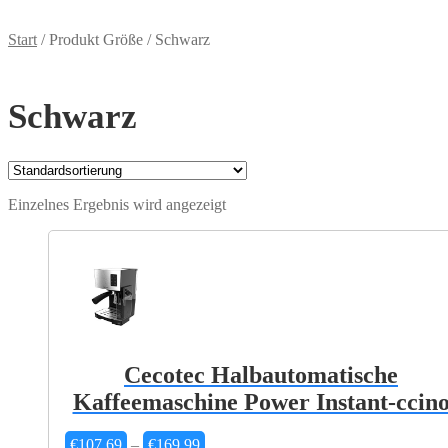
Start
/
Produkt Größe
/
Schwarz
Schwarz
Einzelnes Ergebnis wird angezeigt
Cecotec Halbautomatische
Kaffeemaschine Power Instant-ccin
Preisspanne:
€
107,69
–
€
169,99