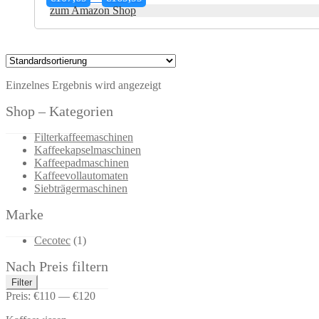
€107,69
zum Amazon Shop
bis
€169,99
Einzelnes Ergebnis wird angezeigt
Shop – Kategorien
Filterkaffeemaschinen
Kaffeekapselmaschinen
Kaffeepadmaschinen
Kaffeevollautomaten
Siebträgermaschinen
Marke
Cecotec
(1)
Nach Preis filtern
Min.
Max.
Filter
Preis
Preis
Preis:
€110
—
€120