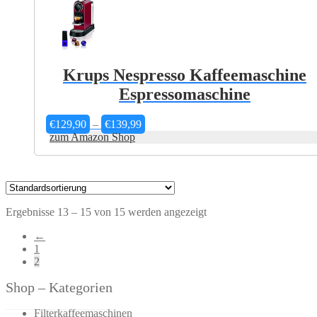
Krups Nespresso Kaffeemaschine
Espressomaschine
Preisspanne:
€
129,90
–
€
139,99
€129,90
zum Amazon Shop
bis
€139,99
Ergebnisse 13 – 15 von 15 werden angezeigt
←
1
2
Shop – Kategorien
Filterkaffeemaschinen