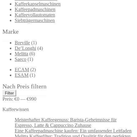
Kaffeekapselmaschinen
Kaffeepadmaschinen
Kaffeevollautomaten
Siebträgermaschinen
Marke
Breville
(1)
De’Longhi
(4)
Melitta
(6)
Saeco
(1)
ECAM
(2)
ESAM
(1)
Nach Preis filtern
Min.
Max.
Filter
Preis
Preis
Preis:
€0
—
€990
Kaffeewissen
Meisterhafter Kaffeegenuss: Barista-Geheimnisse für
Espresso, Latte & Cappuccino Zuhause
Eine Kaffeepadmaschine kaufen: Ein umfassender Leitfaden
Melitta Kaffeefilter: Tradition und Qualität für den perfekten