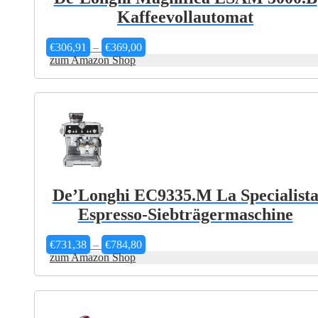
Kaffeevollautomat
Preisspanne:
€
306,91
–
€
369,00
€306,91
zum Amazon Shop
bis
€369,00
De’Longhi EC9335.M La Specialist
Espresso-Siebträgermaschine
Preisspanne:
€
731,38
–
€
784,80
€731,38
zum Amazon Shop
bis
€784,80